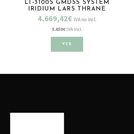
LT-3100S GMDSS SYSTEM
IRIDIUM LARS THRANE
4.669,42€
IVA no incl.
5.650€
IVA incl.
VER