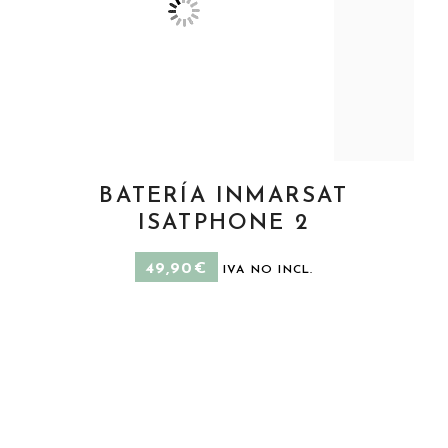
BATERÍA INMARSAT
AÑADIR AL CARRITO
ISATPHONE 2
49,90
€
IVA NO INCL.