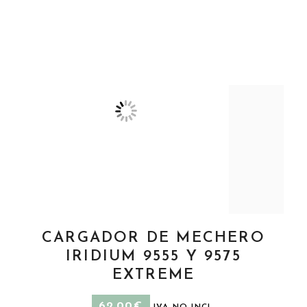
CARGADOR DE MECHERO
AÑADIR AL CARRITO
IRIDIUM 9555 Y 9575
EXTREME
62,00
€