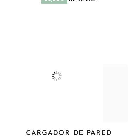
IVA NO INCL.
CARGADOR DE PARED
AÑADIR AL CARRITO