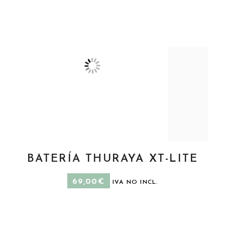
BATERÍA THURAYA XT-LITE
AÑADIR AL CARRITO
69,00
€
IVA NO INCL.