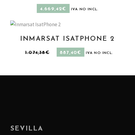
4.669,42
€
IVA NO INCL.
INMARSAT ISATPHONE 2
EL
EL
AÑADIR AL CARRITO
1.074,38
€
887,40
€
IVA NO INCL.
PRECIO
PRECIO
ORIGINAL
ACTUAL
ERA:
ES:
1.074,38€.
887,40€.
SEVILLA