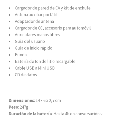
Cargador de pared de CA y kit de enchufe
Antena auxiliar portátil
Adaptador de antena
Cargador de CC, accesorio para automóvil
Auriculares manos libres
Guía del usuario
Guía de inicio rápido
Funda
Batería de Ion de litio recargable
Cable USB a Mini USB
CD de datos
Dimensiones
: 14 x 6 x 2,7 cm
Peso
: 247g
Duración de la batería
: Hasta 4h en conversación y