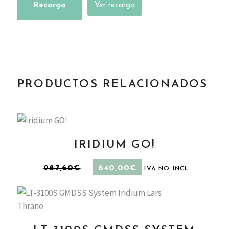
Recarga
Ver recarga
PRODUCTOS RELACIONADOS
IRIDIUM GO!
EL
EL
AÑADIR AL CARRITO
987,60
€
640,00
€
IVA NO INCL.
PRECIO
PRECIO
ORIGINAL
ACTUAL
ERA:
ES:
987,60€.
640,00€.