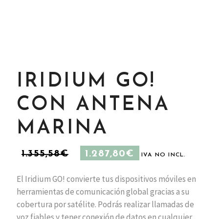
IRIDIUM GO!
CON ANTENA
MARINA
EL
EL
1.355,58
€
1.287,80
€
IVA NO INCL.
PRECIO
PRECIO
ORIGINAL
ACTUAL
ERA:
ES:
El Iridium GO! convierte tus dispositivos móviles en
1.355,58€.
1.287,80€.
herramientas de comunicación global gracias a su
cobertura por satélite. Podrás realizar llamadas de
voz fiables y tener conexión de datos en cualquier