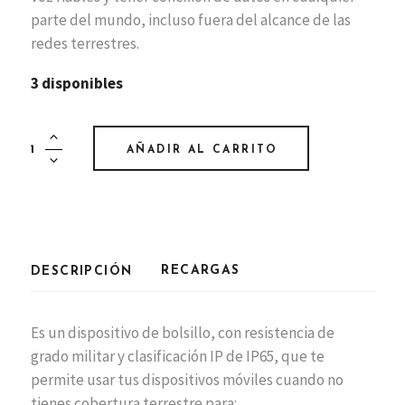
parte del mundo, incluso fuera del alcance de las
redes terrestres.
3 disponibles
Iridium
AÑADIR AL CARRITO
GO!
con
antena
marina
quantity
RECARGAS
DESCRIPCIÓN
Es un dispositivo de bolsillo, con resistencia de
grado militar y clasificación IP de IP65, que te
permite usar tus dispositivos móviles cuando no
tienes cobertura terrestre para: