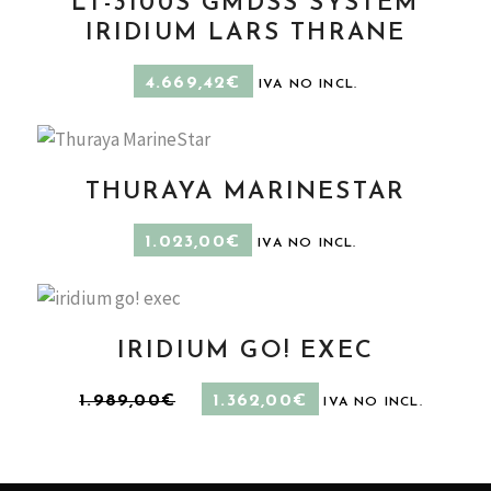
LT-3100S GMDSS SYSTEM
AÑADIR AL CARRITO
IRIDIUM LARS THRANE
4.669,42
€
IVA NO INCL.
THURAYA MARINESTAR
AÑADIR AL CARRITO
1.023,00
€
IVA NO INCL.
IRIDIUM GO! EXEC
EL
EL
AÑADIR AL CARRITO
1.989,00
€
1.362,00
€
IVA NO INCL.
PRECIO
PRECIO
ORIGINAL
ACTUAL
ERA:
ES:
1.989,00€.
1.362,00€.