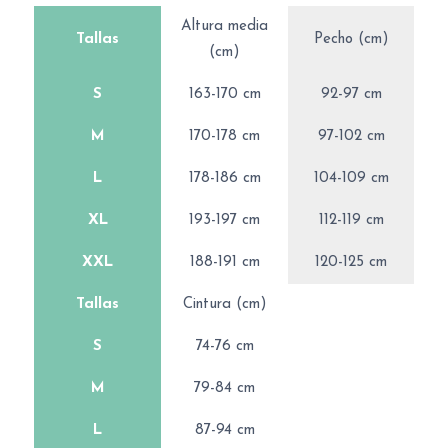
Altura media
Tallas
Pecho (cm)
(cm)
S
163-170 cm
92-97 cm
M
170-178 cm
97-102 cm
L
178-186 cm
104-109 cm
XL
193-197 cm
112-119 cm
XXL
188-191 cm
120-125 cm
Tallas
Cintura (cm)
S
74-76 cm
M
79-84 cm
L
87-94 cm