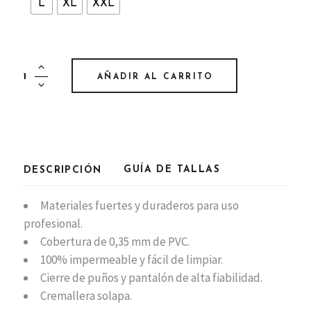
L
XL
XXL
Pantalones
AÑADIR AL CARRITO
chubasquero
pescador
Lalizas
quantity
GUÍA DE TALLAS
DESCRIPCIÓN
Materiales fuertes y duraderos para uso
profesional.
Cobertura de 0,35 mm de PVC.
100% impermeable y fácil de limpiar.
Cierre de puños y pantalón de alta fiabilidad.
Cremallera solapa.