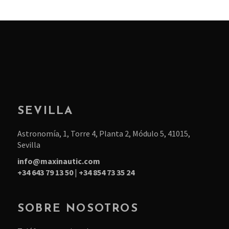
pági
se
de
pue
prod
elegi
en
la
pági
de
prod
SEVILLA
Astronomía, 1, Torre 4, Planta 2, Módulo 5, 41015,
Sevilla
info@maxinautic.com
+34 643 79 13 50
|
+34 854 73 35 24
SOBRE NOSOTROS