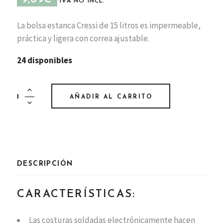
9,09
€
IVA NO INCL.
La bolsa estanca Cressi de 15 litros es impermeable,
práctica y ligera con correa ajustable.
24 disponibles
Bolsa
AÑADIR AL CARRITO
estanca
Cressi
15
l
quantity
DESCRIPCIÓN
CARACTERÍSTICAS:
Las costuras soldadas electrónicamente hacen