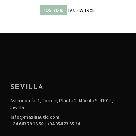
en
varia
la
105,78
€
IVA NO INCL.
Las
pági
opci
de
se
prod
pue
elegi
en
la
pági
de
prod
SEVILLA
Astronomía, 1, Torre 4, Planta 2, Módulo 5, 41015,
Sevilla
info@maxinautic.com
+34 643 79 13 50
|
+34 854 73 35 24